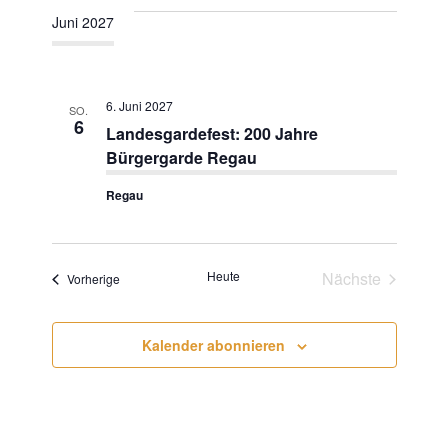
l
Juni 2027
u
t
n
u
6. Juni 2027
SO.
g
6
Landesgardefest: 200 Jahre
Bürgergarde Regau
n
A
Regau
n
g
s
e
Heute
Nächste
Veranstaltungen
Vorherige
Veranstaltun
i
n
Kalender abonnieren
c
S
h