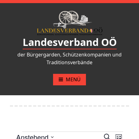
Zum
Inhalt
springen
Landesverband OÖ
der Bürgergarden, Schützenkompanien und
Traditionsverbände
MENÜ
Anstehend
S